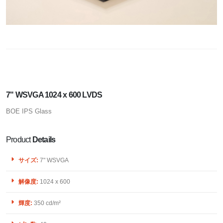
7" WSVGA 1024 x 600 LVDS
BOE IPS Glass
Product
Details
サイズ:
7" WSVGA
解像度:
1024 x 600
輝度:
350 cd/m²