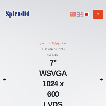
ホーム
製品センター
7" WSVGA 1024 X
600 LVDS
7"
WSVGA
1024 x
600
LVDS