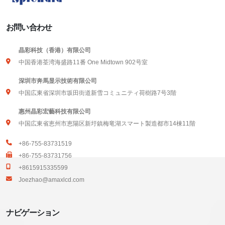
お問い合わせ
晶彩科技（香港）有限公司
中国香港荃湾海盛路11番 One Midtown 902号室
深圳市奔馬显示技術有限公司
中国広東省深圳市坂田街道新雪コミュニティ荷樹路7号3階
惠州晶彩宏藝科技有限公司
中国広東省恵州市恵陽区新圩鎮梅竜湖スマート製造都市14棟11階
+86-755-83731519
+86-755-83731756
+8615915335599
Joezhao@amaxlcd.com
ナビゲーション