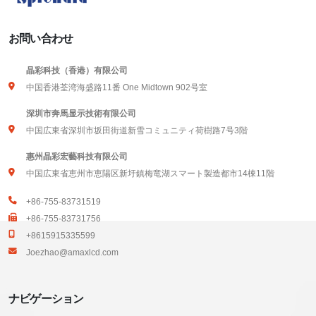
お問い合わせ
晶彩科技（香港）有限公司
中国香港荃湾海盛路11番 One Midtown 902号室
深圳市奔馬显示技術有限公司
中国広東省深圳市坂田街道新雪コミュニティ荷樹路7号3階
惠州晶彩宏藝科技有限公司
中国広東省恵州市恵陽区新圩鎮梅竜湖スマート製造都市14棟11階
+86-755-83731519
+86-755-83731756
+8615915335599
Joezhao@amaxlcd.com
ナビゲーション