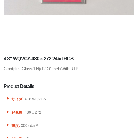
4.3" WQVGA 480 x 272 24bit RGB
Glantplus Glass(TN)/12 O'clock/With RTP
Product
Details
サイズ:
4.3" WQVGA
解像度:
480 x 272
輝度:
300 cd/m²